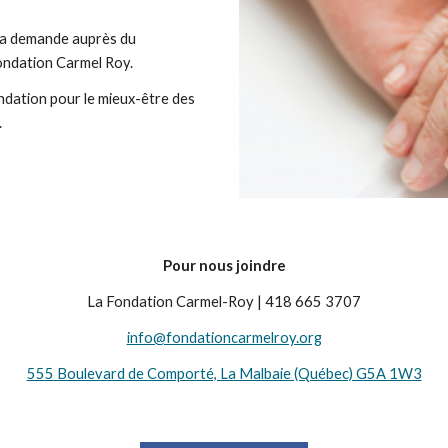
la demande auprès du 
Fondation Carmel Roy.
ndation pour le mieux-être des 
.
Pour nous joindre
La Fondation Carmel-Roy | 418 665 3707
info@fondationcarmelroy.org
555 Boulevard de Comporté, La Malbaie (Québec) G5A 1W3