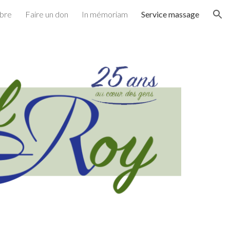
bre
Faire un don
In mémoriam
Service massage
ion