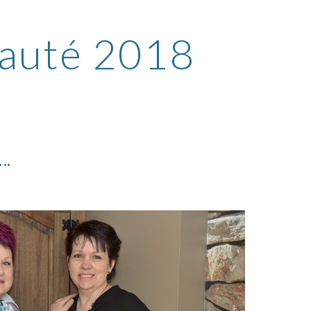
auté 2018
….